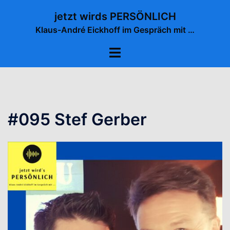
Zum
jetzt wirds PERSÖNLICH
Inhalt
Klaus-André Eickhoff im Gespräch mit …
springen
Menü
umschalten
#095 Stef Gerber