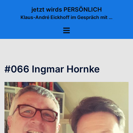
Zum
jetzt wirds PERSÖNLICH
Inhalt
Klaus-André Eickhoff im Gespräch mit …
springen
Menü
umschalten
#066 Ingmar Hornke