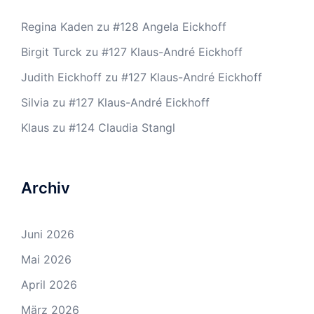
Regina Kaden
zu
#128 Angela Eickhoff
Birgit Turck
zu
#127 Klaus-André Eickhoff
Judith Eickhoff
zu
#127 Klaus-André Eickhoff
Silvia
zu
#127 Klaus-André Eickhoff
Klaus
zu
#124 Claudia Stangl
Archiv
Juni 2026
Mai 2026
April 2026
März 2026