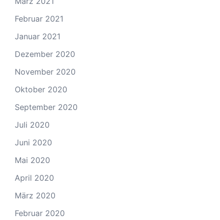
März 2021
Februar 2021
Januar 2021
Dezember 2020
November 2020
Oktober 2020
September 2020
Juli 2020
Juni 2020
Mai 2020
April 2020
März 2020
Februar 2020