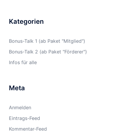
Kategorien
Bonus-Talk 1 (ab Paket "Mitglied")
Bonus-Talk 2 (ab Paket "Förderer")
Infos für alle
Meta
Anmelden
Eintrags-Feed
Kommentar-Feed