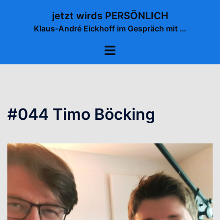
Zum
jetzt wirds PERSÖNLICH
Inhalt
Klaus-André Eickhoff im Gespräch mit …
springen
Menü
umschalten
#044 Timo Böcking