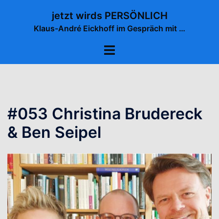
Zum
jetzt wirds PERSÖNLICH
Inhalt
Klaus-André Eickhoff im Gespräch mit …
springen
Menü
umschalten
#053 Christina Brudereck
& Ben Seipel