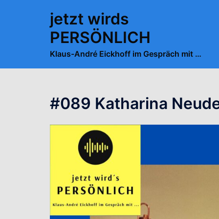
Zum
jetzt wirds
Inhalt
springen
PERSÖNLICH
Klaus-André Eickhoff im Gespräch mit …
#089 Katharina Neud