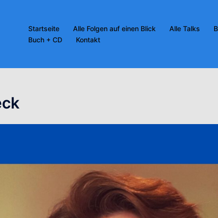
Startseite
Alle Folgen auf einen Blick
Alle Talks
B
Buch + CD
Kontakt
eck