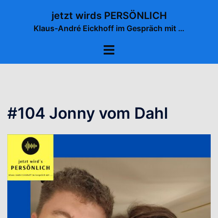
Zum
jetzt wirds PERSÖNLICH
Inhalt
Klaus-André Eickhoff im Gespräch mit …
springen
Menü
umschalten
#104 Jonny vom Dahl