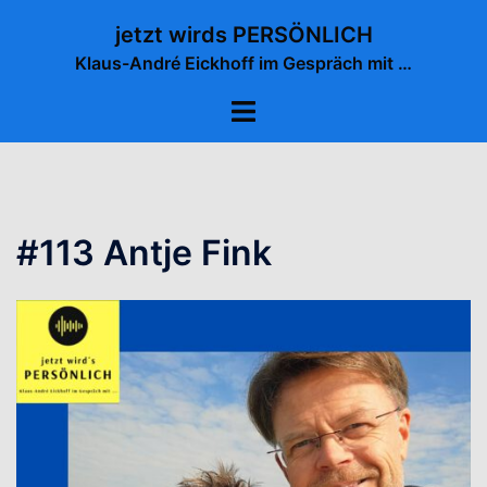
Zum
jetzt wirds PERSÖNLICH
Inhalt
Klaus-André Eickhoff im Gespräch mit …
springen
Menü
umschalten
#113 Antje Fink