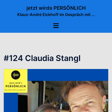
Zum
jetzt wirds PERSÖNLICH
Inhalt
Klaus-André Eickhoff im Gespräch mit …
springen
Menü
umschalten
#124 Claudia Stangl