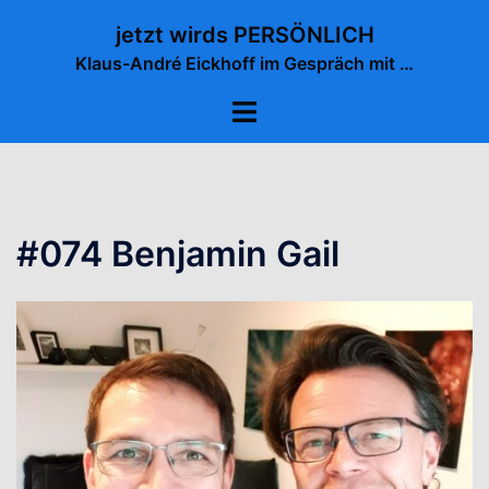
Zum
jetzt wirds PERSÖNLICH
Inhalt
Klaus-André Eickhoff im Gespräch mit …
springen
Menü
umschalten
#074 Benjamin Gail