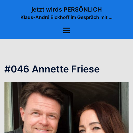
Zum
jetzt wirds PERSÖNLICH
Inhalt
Klaus-André Eickhoff im Gespräch mit …
springen
Menü
umschalten
#046 Annette Friese