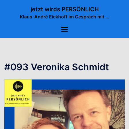
Zum
jetzt wirds PERSÖNLICH
Inhalt
Klaus-André Eickhoff im Gespräch mit …
springen
Menü
umschalten
#093 Veronika Schmidt