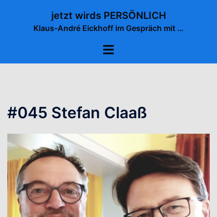
Zum
jetzt wirds PERSÖNLICH
Inhalt
Klaus-André Eickhoff im Gespräch mit …
springen
Menü
umschalten
#045 Stefan Claaß