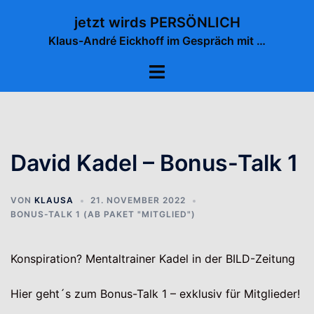
Zum
jetzt wirds PERSÖNLICH
Inhalt
Klaus-André Eickhoff im Gespräch mit …
springen
Menü
umschalten
David Kadel – Bonus-Talk 1
VON
KLAUSA
21. NOVEMBER 2022
BONUS-TALK 1 (AB PAKET "MITGLIED")
Konspiration? Mentaltrainer Kadel in der BILD-Zeitung
Hier geht´s zum Bonus-Talk 1 – exklusiv für Mitglieder!