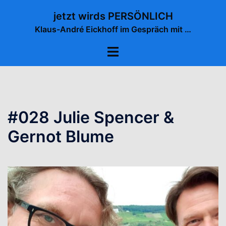
Zum
jetzt wirds PERSÖNLICH
Inhalt
Klaus-André Eickhoff im Gespräch mit …
springen
Menü
umschalten
#028 Julie Spencer &
Gernot Blume