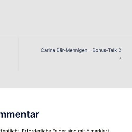
on
Carina Bär-Mennigen – Bonus-Talk 2
ommentar
fentlicht.
Erforderliche Felder sind mit
*
markiert