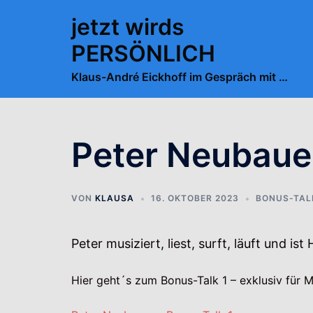
Zum
jetzt wirds
Inhalt
springen
PERSÖNLICH
Klaus-André Eickhoff im Gespräch mit …
Peter Neubauer
VON
KLAUSA
16. OKTOBER 2023
BONUS-TALK
Peter musiziert, liest, surft, läuft und i
Hier geht´s zum Bonus-Talk 1 – exklusiv für Mi