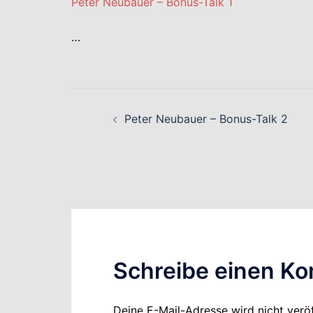
Peter Neubauer – Bonus-Talk 1
…
Beitragsnavigati
Peter Neubauer – Bonus-Talk 2
Schreibe einen K
Deine E-Mail-Adresse wird nicht veröf