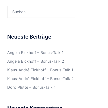
Suchen
nach:
Neueste Beiträge
Angela Eickhoff – Bonus-Talk 1
Angela Eickhoff – Bonus-Talk 2
Klaus-André Eickhoff – Bonus-Talk 1
Klaus-André Eickhoff – Bonus-Talk 2
Doro Plutte – Bonus-Talk 1