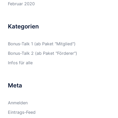
Februar 2020
Kategorien
Bonus-Talk 1 (ab Paket "Mitglied")
Bonus-Talk 2 (ab Paket "Förderer")
Infos für alle
Meta
Anmelden
Eintrags-Feed