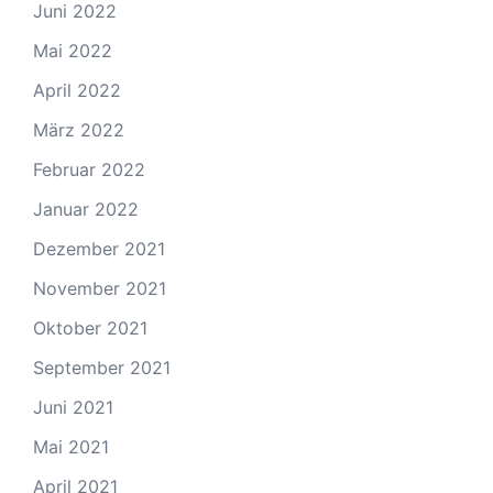
Juni 2022
Mai 2022
April 2022
März 2022
Februar 2022
Januar 2022
Dezember 2021
November 2021
Oktober 2021
September 2021
Juni 2021
Mai 2021
April 2021