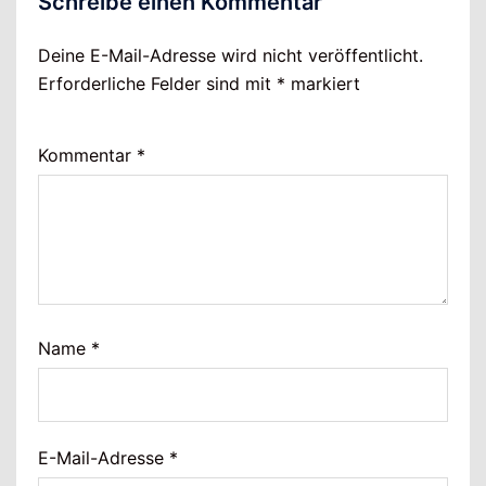
Schreibe einen Kommentar
Deine E-Mail-Adresse wird nicht veröffentlicht.
Erforderliche Felder sind mit
*
markiert
Kommentar
*
Name
*
E-Mail-Adresse
*