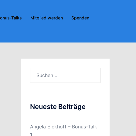
onus-Talks
Mitglied werden
Spenden
Suchen
nach:
Neueste Beiträge
Angela Eickhoff – Bonus-Talk
1