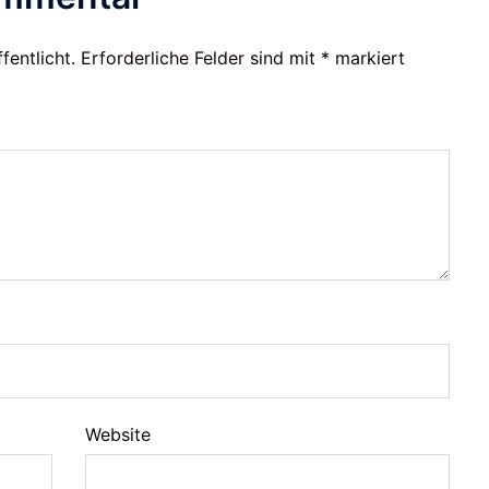
fentlicht.
Erforderliche Felder sind mit
*
markiert
Website