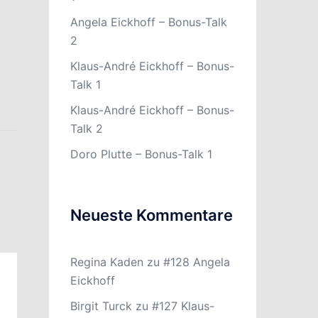
Angela Eickhoff – Bonus-Talk
2
Klaus-André Eickhoff – Bonus-
Talk 1
Klaus-André Eickhoff – Bonus-
Talk 2
Doro Plutte – Bonus-Talk 1
Neueste Kommentare
Regina Kaden
zu
#128 Angela
Eickhoff
Birgit Turck
zu
#127 Klaus-