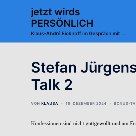
Zum
jetzt wirds
Inhalt
springen
PERSÖNLICH
Klaus-André Eickhoff im Gespräch mit …
Stefan Jürgens
Talk 2
VON
KLAUSA
16. DEZEMBER 2024
BONUS-TAL
Konfessionen sind nicht gottgewollt und am Fuß