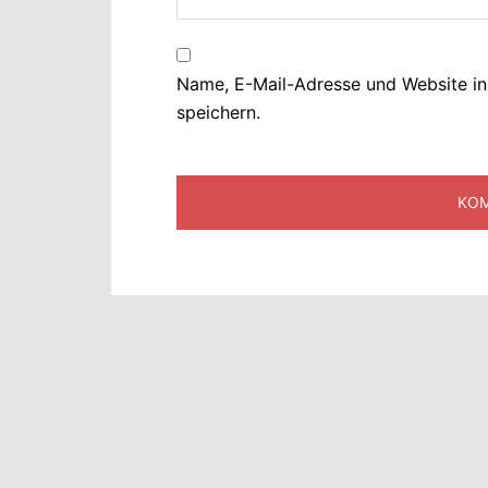
Name, E-Mail-Adresse und Website i
speichern.