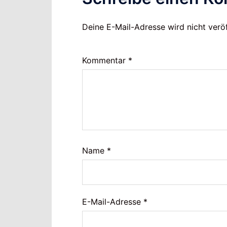
Deine E-Mail-Adresse wird nicht veröf
Kommentar
*
Name
*
E-Mail-Adresse
*