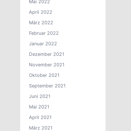
Mai 2022
April 2022
März 2022
Februar 2022
Januar 2022
Dezember 2021
November 2021
Oktober 2021
September 2021
Juni 2021
Mai 2021
April 2021
März 2021