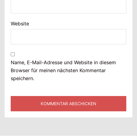
Website
Name, E-Mail-Adresse und Website in diesem
Browser für meinen nächsten Kommentar
speichern.