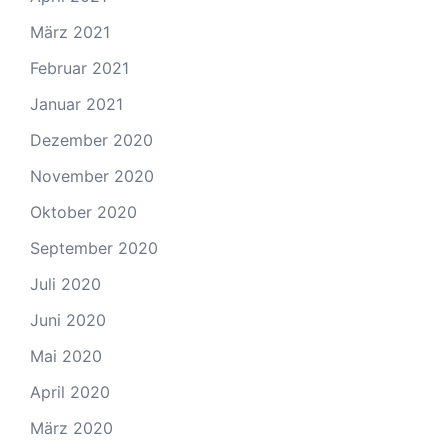
März 2021
Februar 2021
Januar 2021
Dezember 2020
November 2020
Oktober 2020
September 2020
Juli 2020
Juni 2020
Mai 2020
April 2020
März 2020