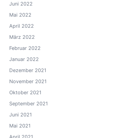
Juni 2022
Mai 2022
April 2022
März 2022
Februar 2022
Januar 2022
Dezember 2021
November 2021
Oktober 2021
September 2021
Juni 2021
Mai 2021
April 2021