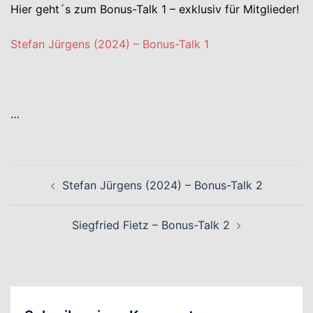
Hier geht´s zum Bonus-Talk 1 – exklusiv für Mitglieder!
Stefan Jürgens (2024) – Bonus-Talk 1
…
Beitragsnavigation
Stefan Jürgens (2024) – Bonus-Talk 2
Siegfried Fietz – Bonus-Talk 2