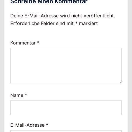
Schreibe einen Kommentar
Deine E-Mail-Adresse wird nicht veröffentlicht.
Erforderliche Felder sind mit
*
markiert
Kommentar
*
Name
*
E-Mail-Adresse
*