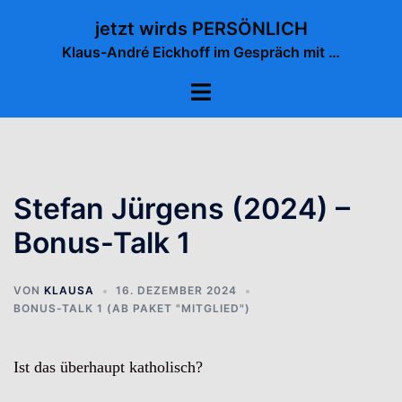
Zum
jetzt wirds PERSÖNLICH
Inhalt
Klaus-André Eickhoff im Gespräch mit …
springen
Menü
umschalten
Stefan Jürgens (2024) –
Bonus-Talk 1
VON
KLAUSA
16. DEZEMBER 2024
BONUS-TALK 1 (AB PAKET "MITGLIED")
Ist das überhaupt katholisch?