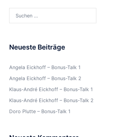
Suchen
nach:
Neueste Beiträge
Angela Eickhoff – Bonus-Talk 1
Angela Eickhoff – Bonus-Talk 2
Klaus-André Eickhoff – Bonus-Talk 1
Klaus-André Eickhoff – Bonus-Talk 2
Doro Plutte – Bonus-Talk 1