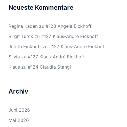
Neueste Kommentare
Regina Kaden
zu
#128 Angela Eickhoff
Birgit Turck
zu
#127 Klaus-André Eickhoff
Judith Eickhoff
zu
#127 Klaus-André Eickhoff
Silvia
zu
#127 Klaus-André Eickhoff
Klaus
zu
#124 Claudia Stangl
Archiv
Juni 2026
Mai 2026