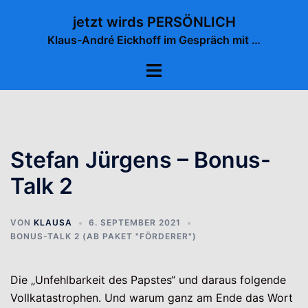
Zum
jetzt wirds PERSÖNLICH
Inhalt
Klaus-André Eickhoff im Gespräch mit …
springen
Menü
umschalten
Stefan Jürgens – Bonus-
Talk 2
VON
KLAUSA
6. SEPTEMBER 2021
BONUS-TALK 2 (AB PAKET "FÖRDERER")
Die „Unfehlbarkeit des Papstes“ und daraus folgende
Vollkatastrophen. Und warum ganz am Ende das Wort