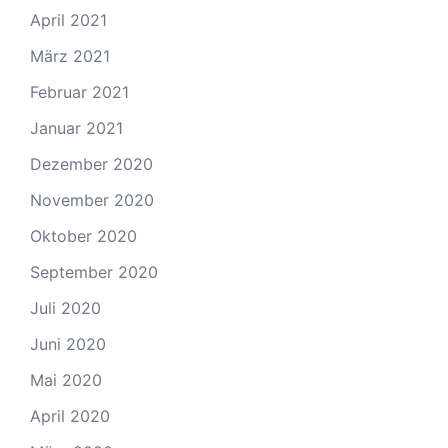
April 2021
März 2021
Februar 2021
Januar 2021
Dezember 2020
November 2020
Oktober 2020
September 2020
Juli 2020
Juni 2020
Mai 2020
April 2020