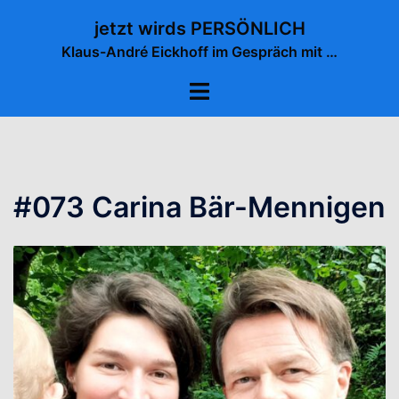
Zum
jetzt wirds PERSÖNLICH
Inhalt
Klaus-André Eickhoff im Gespräch mit …
springen
Menü
umschalten
#073 Carina Bär-Mennigen