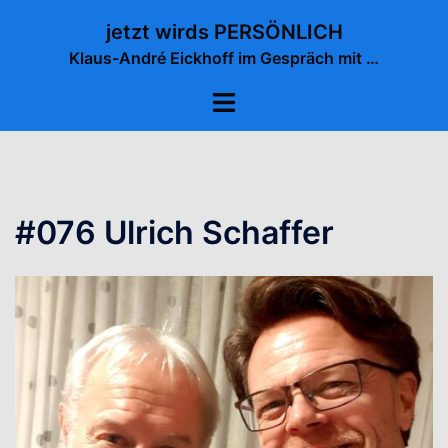
Zum
jetzt wirds PERSÖNLICH
Inhalt
Klaus-André Eickhoff im Gespräch mit …
springen
Menü
umschalten
#076 Ulrich Schaffer