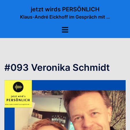
Zum
jetzt wirds PERSÖNLICH
Inhalt
Klaus-André Eickhoff im Gespräch mit …
springen
Menü
umschalten
#093 Veronika Schmidt