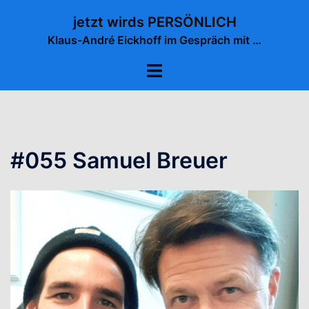
Zum
jetzt wirds PERSÖNLICH
Inhalt
Klaus-André Eickhoff im Gespräch mit …
springen
Menü
umschalten
#055 Samuel Breuer