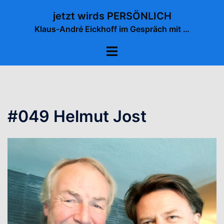
Zum
jetzt wirds PERSÖNLICH
Inhalt
Klaus-André Eickhoff im Gespräch mit …
springen
Menü
umschalten
#049 Helmut Jost