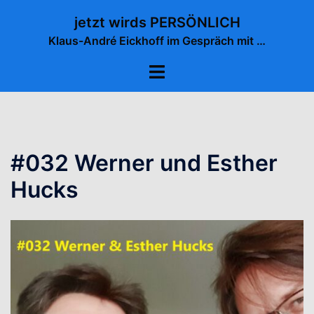
Zum
jetzt wirds PERSÖNLICH
Inhalt
Klaus-André Eickhoff im Gespräch mit …
springen
Menü
umschalten
#032 Werner und Esther
Hucks