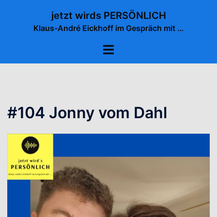
Zum
jetzt wirds PERSÖNLICH
Inhalt
Klaus-André Eickhoff im Gespräch mit …
springen
Menü
umschalten
#104 Jonny vom Dahl