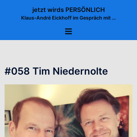
Zum
jetzt wirds PERSÖNLICH
Inhalt
Klaus-André Eickhoff im Gespräch mit …
springen
Menü
umschalten
#058 Tim Niedernolte