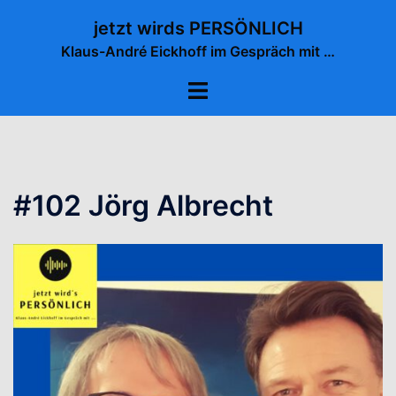
Zum
jetzt wirds PERSÖNLICH
Inhalt
Klaus-André Eickhoff im Gespräch mit …
springen
Menü
umschalten
#102 Jörg Albrecht