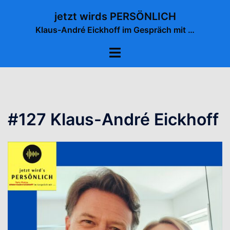
Zum
jetzt wirds PERSÖNLICH
Inhalt
Klaus-André Eickhoff im Gespräch mit …
springen
Menü
umschalten
#127 Klaus-André Eickhoff