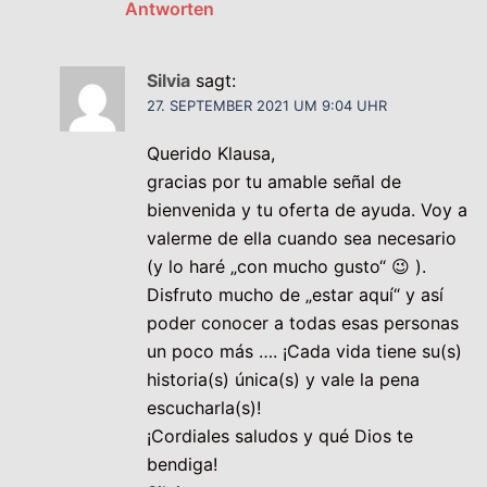
Antworten
Silvia
sagt:
27. SEPTEMBER 2021 UM 9:04 UHR
Querido Klausa,
gracias por tu amable señal de
bienvenida y tu oferta de ayuda. Voy a
valerme de ella cuando sea necesario
(y lo haré „con mucho gusto“ 😉 ).
Disfruto mucho de „estar aquí“ y así
poder conocer a todas esas personas
un poco más …. ¡Cada vida tiene su(s)
historia(s) única(s) y vale la pena
escucharla(s)!
¡Cordiales saludos y qué Dios te
bendiga!