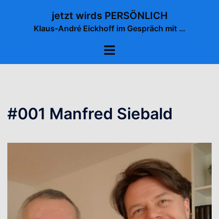
Zum
jetzt wirds PERSÖNLICH
Inhalt
Klaus-André Eickhoff im Gespräch mit …
springen
Menü
umschalten
#001 Manfred Siebald