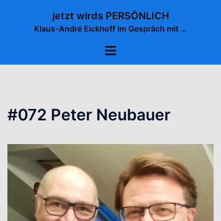
Zum
jetzt wirds PERSÖNLICH
Inhalt
Klaus-André Eickhoff im Gespräch mit …
springen
Menü
umschalten
#072 Peter Neubauer