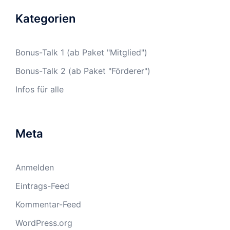
Kategorien
Bonus-Talk 1 (ab Paket "Mitglied")
Bonus-Talk 2 (ab Paket "Förderer")
Infos für alle
Meta
Anmelden
Eintrags-Feed
Kommentar-Feed
WordPress.org