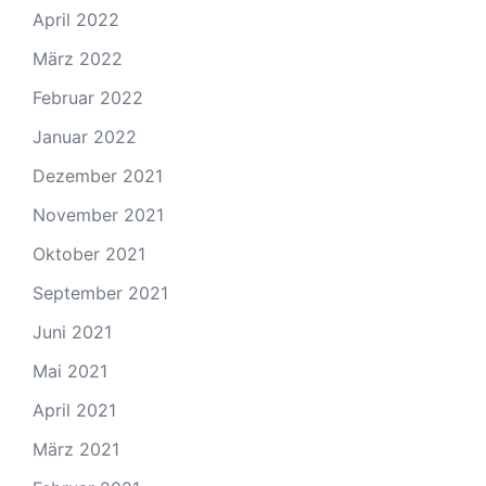
April 2022
März 2022
Februar 2022
Januar 2022
Dezember 2021
November 2021
Oktober 2021
September 2021
Juni 2021
Mai 2021
April 2021
März 2021