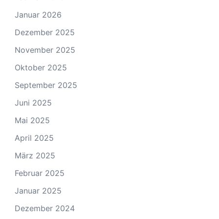
Januar 2026
Dezember 2025
November 2025
Oktober 2025
September 2025
Juni 2025
Mai 2025
April 2025
März 2025
Februar 2025
Januar 2025
Dezember 2024