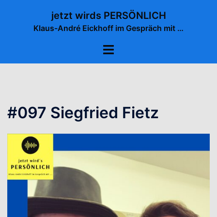
Zum
jetzt wirds PERSÖNLICH
Inhalt
Klaus-André Eickhoff im Gespräch mit …
springen
Menü
umschalten
#097 Siegfried Fietz