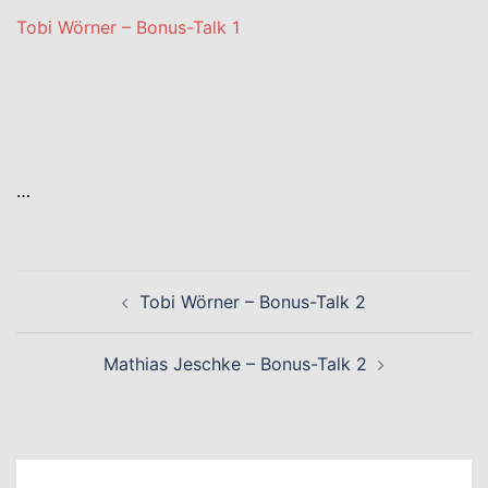
Tobi Wörner – Bonus-Talk 1
…
Beitragsnavigation
Tobi Wörner – Bonus-Talk 2
Mathias Jeschke – Bonus-Talk 2