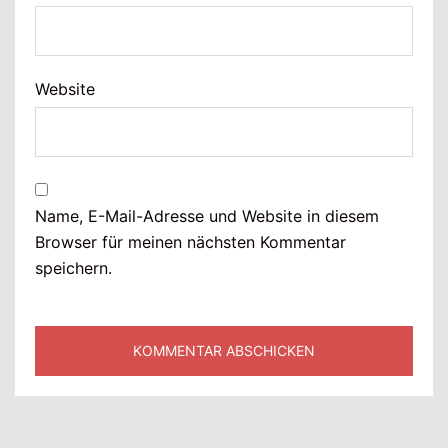
Website
Name, E-Mail-Adresse und Website in diesem
Browser für meinen nächsten Kommentar
speichern.