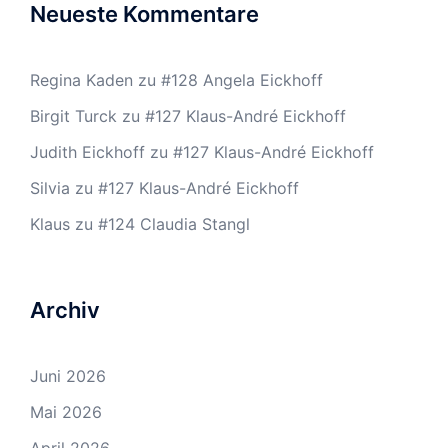
Neueste Kommentare
Regina Kaden
zu
#128 Angela Eickhoff
Birgit Turck
zu
#127 Klaus-André Eickhoff
Judith Eickhoff
zu
#127 Klaus-André Eickhoff
Silvia
zu
#127 Klaus-André Eickhoff
Klaus
zu
#124 Claudia Stangl
Archiv
Juni 2026
Mai 2026