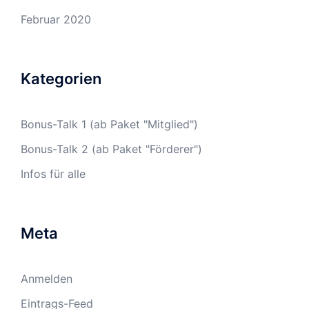
Februar 2020
Kategorien
Bonus-Talk 1 (ab Paket "Mitglied")
Bonus-Talk 2 (ab Paket "Förderer")
Infos für alle
Meta
Anmelden
Eintrags-Feed