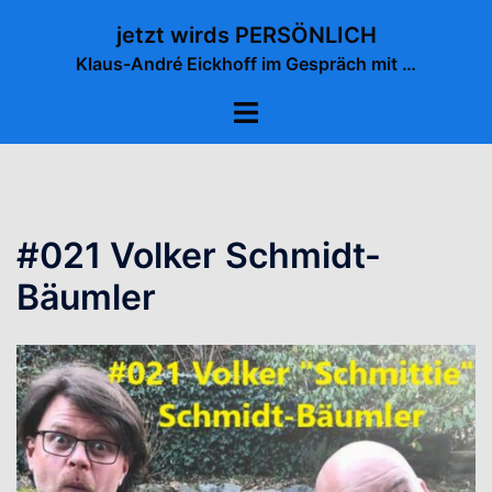
Zum
jetzt wirds PERSÖNLICH
Inhalt
Klaus-André Eickhoff im Gespräch mit …
springen
Menü
umschalten
#021 Volker Schmidt-
Bäumler