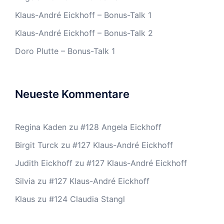
Klaus-André Eickhoff – Bonus-Talk 1
Klaus-André Eickhoff – Bonus-Talk 2
Doro Plutte – Bonus-Talk 1
Neueste Kommentare
Regina Kaden
zu
#128 Angela Eickhoff
Birgit Turck
zu
#127 Klaus-André Eickhoff
Judith Eickhoff
zu
#127 Klaus-André Eickhoff
Silvia
zu
#127 Klaus-André Eickhoff
Klaus
zu
#124 Claudia Stangl