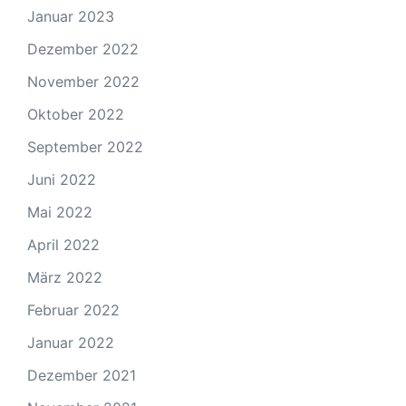
Januar 2023
Dezember 2022
November 2022
Oktober 2022
September 2022
Juni 2022
Mai 2022
April 2022
März 2022
Februar 2022
Januar 2022
Dezember 2021