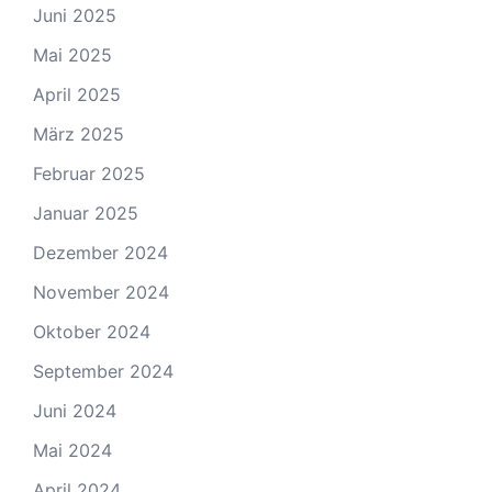
Juni 2025
Mai 2025
April 2025
März 2025
Februar 2025
Januar 2025
Dezember 2024
November 2024
Oktober 2024
September 2024
Juni 2024
Mai 2024
April 2024