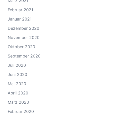
März 2021
Februar 2021
Januar 2021
Dezember 2020
November 2020
Oktober 2020
September 2020
Juli 2020
Juni 2020
Mai 2020
April 2020
März 2020
Februar 2020