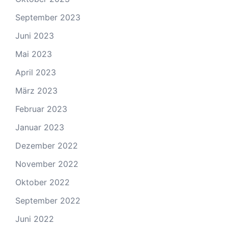
September 2023
Juni 2023
Mai 2023
April 2023
März 2023
Februar 2023
Januar 2023
Dezember 2022
November 2022
Oktober 2022
September 2022
Juni 2022