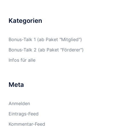
Kategorien
Bonus-Talk 1 (ab Paket "Mitglied")
Bonus-Talk 2 (ab Paket "Förderer")
Infos für alle
Meta
Anmelden
Eintrags-Feed
Kommentar-Feed