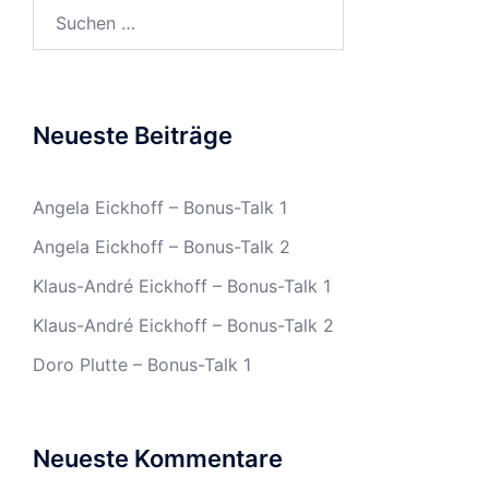
Suchen
nach:
Neueste Beiträge
Angela Eickhoff – Bonus-Talk 1
Angela Eickhoff – Bonus-Talk 2
Klaus-André Eickhoff – Bonus-Talk 1
Klaus-André Eickhoff – Bonus-Talk 2
Doro Plutte – Bonus-Talk 1
Neueste Kommentare