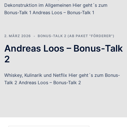
Dekonstruktion im Allgemeinen Hier geht´s zum
Bonus-Talk 1 Andreas Loos – Bonus-Talk 1
2. MÄRZ 2026
BONUS-TALK 2 (AB PAKET "FÖRDERER")
Andreas Loos – Bonus-Talk
2
Whiskey, Kulinarik und Netflix Hier geht´s zum Bonus-
Talk 2 Andreas Loos – Bonus-Talk 2