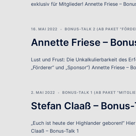
exklusiv für Mitglieder! Annette Friese – Bonu
16. MAI 2022
BONUS-TALK 2 (AB PAKET "FÖRDE
Annette Friese – Bonu
Lust und Frust: Die Unkalkulierbarkeit des Er
„Förderer“ und „Sponsor“) Annette Friese – B
2. MAI 2022
BONUS-TALK 1 (AB PAKET "MITGLIE
Stefan Claaß – Bonus-
„Euch ist heute der Highlander geboren!“ Hier
Claaß – Bonus-Talk 1