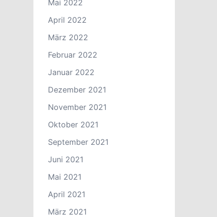
Mai 2022
April 2022
März 2022
Februar 2022
Januar 2022
Dezember 2021
November 2021
Oktober 2021
September 2021
Juni 2021
Mai 2021
April 2021
März 2021