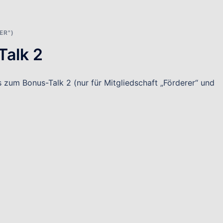
ER")
Talk 2
 zum Bonus-Talk 2 (nur für Mitgliedschaft „Förderer“ und