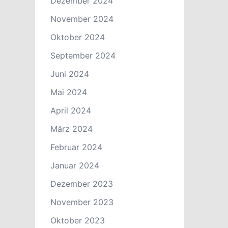
Dezember 2024
November 2024
Oktober 2024
September 2024
Juni 2024
Mai 2024
April 2024
März 2024
Februar 2024
Januar 2024
Dezember 2023
November 2023
Oktober 2023