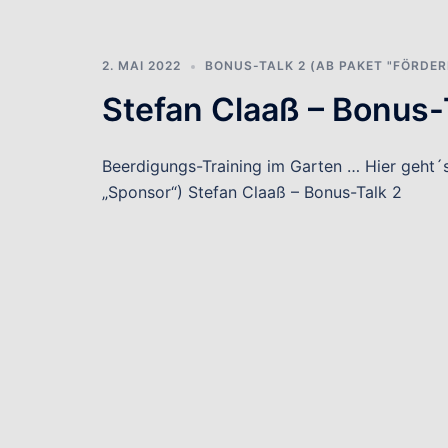
2. MAI 2022
BONUS-TALK 2 (AB PAKET "FÖRDER
Stefan Claaß – Bonus-
Beerdigungs-Training im Garten … Hier geht´s
„Sponsor“) Stefan Claaß – Bonus-Talk 2