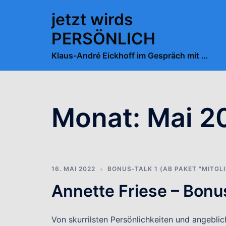
Zum
jetzt wirds
Inhalt
springen
PERSÖNLICH
Klaus-André Eickhoff im Gespräch mit …
Monat:
Mai 2
16. MAI 2022
BONUS-TALK 1 (AB PAKET "MITGLI
Annette Friese – Bonu
Von skurrilsten Persönlichkeiten und angebli