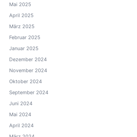
Mai 2025
April 2025
März 2025
Februar 2025
Januar 2025
Dezember 2024
November 2024
Oktober 2024
September 2024
Juni 2024
Mai 2024
April 2024
März 2024