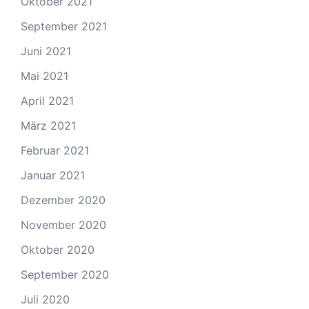
Oktober 2021
September 2021
Juni 2021
Mai 2021
April 2021
März 2021
Februar 2021
Januar 2021
Dezember 2020
November 2020
Oktober 2020
September 2020
Juli 2020