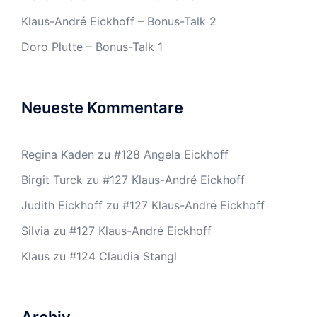
Klaus-André Eickhoff – Bonus-Talk 2
Doro Plutte – Bonus-Talk 1
Neueste Kommentare
Regina Kaden
zu
#128 Angela Eickhoff
Birgit Turck
zu
#127 Klaus-André Eickhoff
Judith Eickhoff
zu
#127 Klaus-André Eickhoff
Silvia
zu
#127 Klaus-André Eickhoff
Klaus
zu
#124 Claudia Stangl