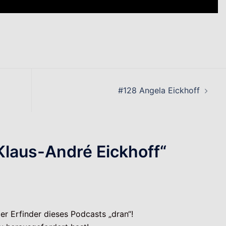
on
#128 Angela Eickhoff
Klaus-André Eickhoff
“
er Erfinder dieses Podcasts „dran“!