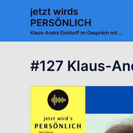
Zum
jetzt wirds
Inhalt
springen
PERSÖNLICH
Klaus-André Eickhoff im Gespräch mit …
#127 Klaus-And