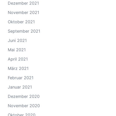
Dezember 2021
November 2021
Oktober 2021
September 2021
Juni 2021
Mai 2021
April 2021
März 2021
Februar 2021
Januar 2021
Dezember 2020
November 2020
Oktober 2020