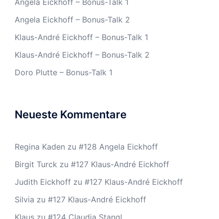
Angela Eickhoff – Bonus-Talk 1
Angela Eickhoff – Bonus-Talk 2
Klaus-André Eickhoff – Bonus-Talk 1
Klaus-André Eickhoff – Bonus-Talk 2
Doro Plutte – Bonus-Talk 1
Neueste Kommentare
Regina Kaden
zu
#128 Angela Eickhoff
Birgit Turck
zu
#127 Klaus-André Eickhoff
Judith Eickhoff
zu
#127 Klaus-André Eickhoff
Silvia
zu
#127 Klaus-André Eickhoff
Klaus
zu
#124 Claudia Stangl