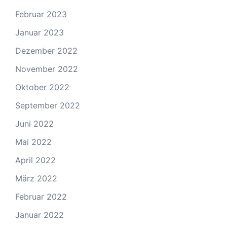
Februar 2023
Januar 2023
Dezember 2022
November 2022
Oktober 2022
September 2022
Juni 2022
Mai 2022
April 2022
März 2022
Februar 2022
Januar 2022