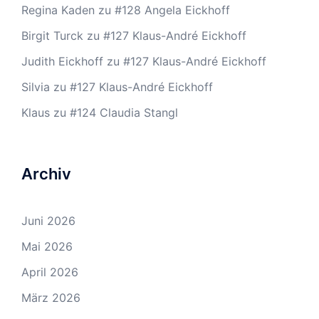
Regina Kaden
zu
#128 Angela Eickhoff
Birgit Turck
zu
#127 Klaus-André Eickhoff
Judith Eickhoff
zu
#127 Klaus-André Eickhoff
Silvia
zu
#127 Klaus-André Eickhoff
Klaus
zu
#124 Claudia Stangl
Archiv
Juni 2026
Mai 2026
April 2026
März 2026