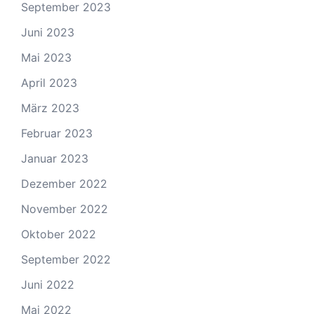
September 2023
Juni 2023
Mai 2023
April 2023
März 2023
Februar 2023
Januar 2023
Dezember 2022
November 2022
Oktober 2022
September 2022
Juni 2022
Mai 2022