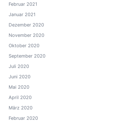
Februar 2021
Januar 2021
Dezember 2020
November 2020
Oktober 2020
September 2020
Juli 2020
Juni 2020
Mai 2020
April 2020
März 2020
Februar 2020