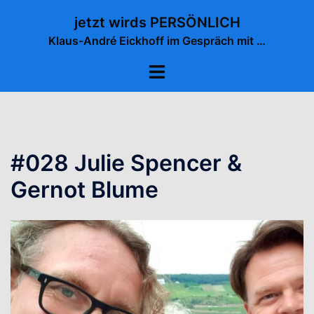
Zum
jetzt wirds PERSÖNLICH
Inhalt
Klaus-André Eickhoff im Gespräch mit …
springen
Menü
umschalten
#028 Julie Spencer &
Gernot Blume