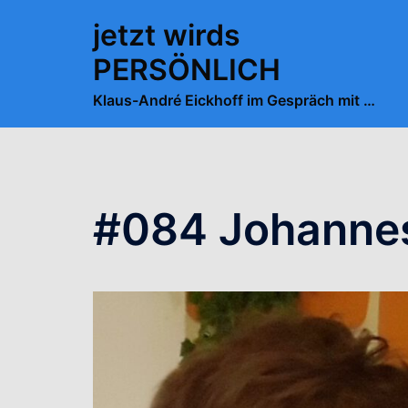
Zum
jetzt wirds
Inhalt
springen
PERSÖNLICH
Klaus-André Eickhoff im Gespräch mit …
#084 Johannes