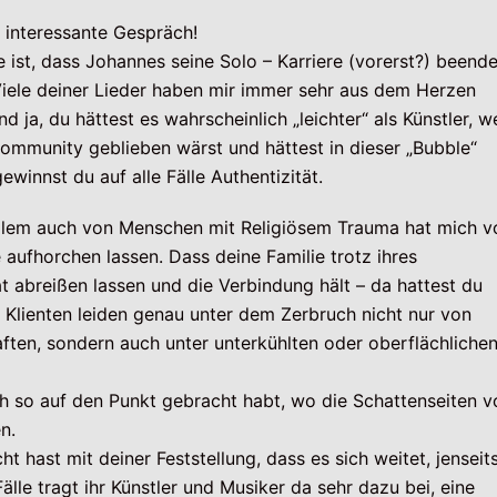
d interessante Gespräch!
 ist, dass Johannes seine Solo – Karriere (vorerst?) beende
Viele deiner Lieder haben mir immer sehr aus dem Herzen
 ja, du hättest es wahrscheinlich „leichter“ als Künstler, 
 Community geblieben wärst und hättest in dieser „Bubble“
ewinnst du auf alle Fälle Authentizität.
allem auch von Menschen mit Religiösem Trauma hat mich v
 aufhorchen lassen. Dass deine Familie trotz ihres
t abreißen lassen und die Verbindung hält – da hattest du
r Klienten leiden genau unter dem Zerbruch nicht nur von
ten, sondern auch unter unterkühlten oder oberflächliche
ch so auf den Punkt gebracht habt, wo die Schattenseiten v
n.
t hast mit deiner Feststellung, dass es sich weitet, jenseit
älle tragt ihr Künstler und Musiker da sehr dazu bei, eine