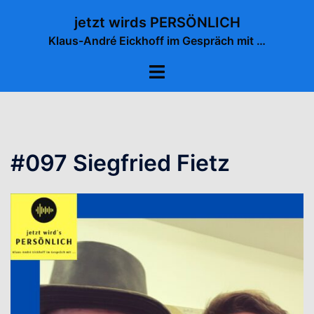
Zum
jetzt wirds PERSÖNLICH
Inhalt
Klaus-André Eickhoff im Gespräch mit …
springen
Menü
umschalten
#097 Siegfried Fietz