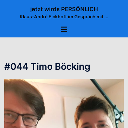
Zum
jetzt wirds PERSÖNLICH
Inhalt
Klaus-André Eickhoff im Gespräch mit …
springen
Menü
umschalten
#044 Timo Böcking