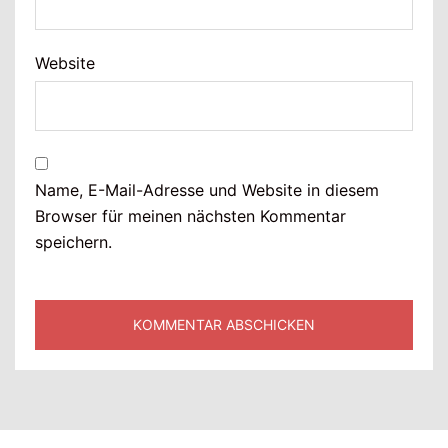
Website
Name, E-Mail-Adresse und Website in diesem
Browser für meinen nächsten Kommentar
speichern.