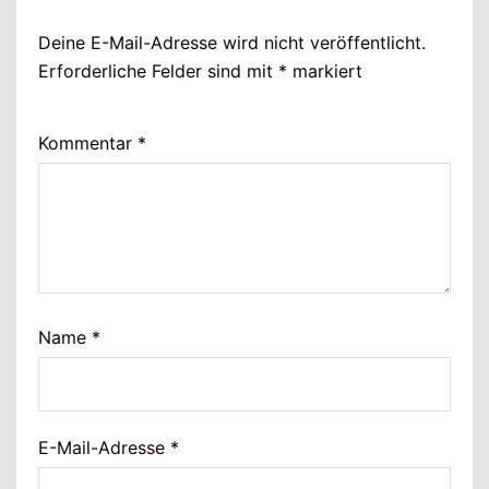
Deine E-Mail-Adresse wird nicht veröffentlicht.
Erforderliche Felder sind mit
*
markiert
Kommentar
*
Name
*
E-Mail-Adresse
*