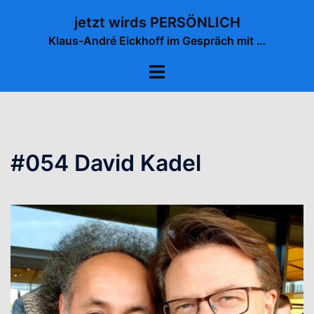
Zum
jetzt wirds PERSÖNLICH
Inhalt
Klaus-André Eickhoff im Gespräch mit …
springen
Menü
umschalten
#054 David Kadel