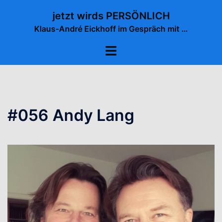
Zum
jetzt wirds PERSÖNLICH
Inhalt
Klaus-André Eickhoff im Gespräch mit …
springen
Menü
umschalten
#056 Andy Lang